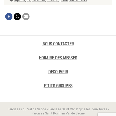
agenda
,
foi
,
fraternité
,
mission
,
prière
,
sacrements
NOUS CONTACTER
HORAIRE DES MESSES
DECOUVRIR
P'TITS GROUPES
Paroisses du Val de Saône - Paroisse Saint Christophe les deux Rives -
Paroisse Saint Roch en Val de Saône