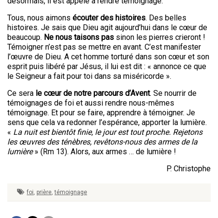
désormais, il est appelé à rendre témoignage.
Tous, nous aimons
écouter des histoires
. Des belles
histoires. Je sais que Dieu agit aujourd’hui dans le cœur de
beaucoup.
Ne nous taisons pas
sinon les pierres crieront !
Témoigner n’est pas se mettre en avant. C’est manifester
l’œuvre de Dieu. A cet homme torturé dans son cœur et son
esprit puis libéré par Jésus, il lui est dit : « annonce ce que
le Seigneur a fait pour toi dans sa miséricorde ».
Ce sera
le cœur de notre parcours d’Avent
. Se nourrir de
témoignages de foi et aussi rendre nous-mêmes
témoignage. Et pour se faire, apprendre à témoigner. Je
sens que cela va redonner l’espérance, apporter la lumière.
«
La nuit est bientôt finie, le jour est tout proche. Rejetons
les œuvres des ténèbres, revêtons-nous des armes de la
lumière
» (Rm 13). Alors, aux armes … de lumière !
P. Christophe
foi
,
prière
,
témoignage