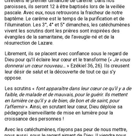
chrétiens le premier dimanche de carême. Dans nos
paroisses, ils seront 12 à être baptisés lors de la veillée
pascale. Avec eux, nous retrouvons la fraicheur de notre
baptême. Le carême est le temps de la purification et de
l’illumination. Les 3°, 4° et 5° dimanches, les catéchumènes
vivent les scrutins dont les prières sont inspirées des
évangiles de la samaritaine, de l’aveugle-né et de la
résurrection de Lazare.
Librement, ils se placent avec confiance sous le regard de
Dieu pour qu’Il éclaire leur cœur et le transforme («
Je vous
donnerai un cœur nouveau…
» Ezékiel 36, 26). Ils creusent
leur désir de salut et la découverte de tout ce qui s’y
oppose.
Les scrutins «
font apparaître dans leur cœur ce qu’il y a de
faible, de malade et de mauvais, pour le guérir. Ils mettent
en lumière ce qu’il y a de bien, de bon et de saint, pour
l’affermir
». Ainsi, en scrutant leur cœur, Dieu déploie sa
pédagogie bienveillante de mise en lumière pour la
croissance des personnes !
Avec les catéchumènes, n’ayons pas peur de nous mettre,
nous aussi, sous le regard aimant de Dieu. Il viendra nous