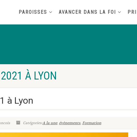
PAROISSES
AVANCER DANS LA FOI
PRI
2021 À LYON
1 à Lyon
ancois
Catégories:
A la une
,
évènements
,
Formation