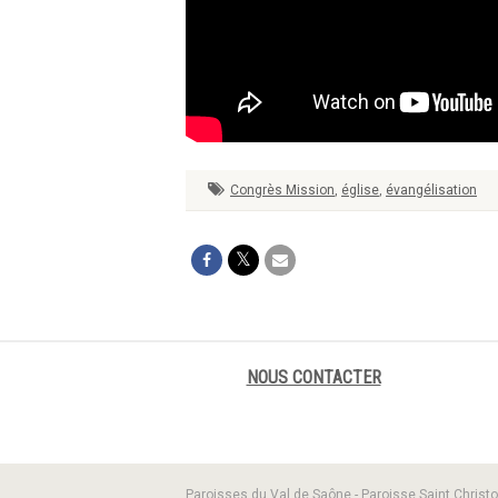
Congrès Mission
,
église
,
évangélisation
NOUS CONTACTER
Paroisses du Val de Saône - Paroisse Saint Christo