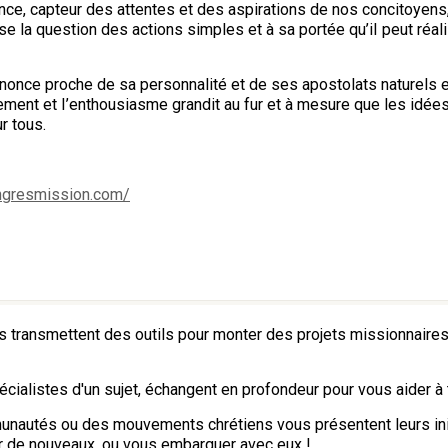
 France, capteur des attentes et des aspirations de nos concitoy
pose la question des actions simples et à sa portée qu’iI peut réa
nonce proche de sa personnalité et de ses apostolats naturels e
ement et I’enthousiasme grandit au fur et à mesure que les idée
ur tous.
ngresmission.com/
s transmettent des outils pour monter des projets missionnaires e
écialistes d'un sujet, échangent en profondeur pour vous aider à 
unautés ou des mouvements chrétiens vous présentent leurs ini
er de nouveaux, ou vous embarquer avec eux !