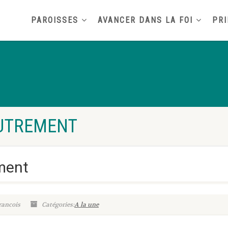
PAROISSES
AVANCER DANS LA FOI
PRI
AUTREMENT
ment
rancois
Catégories:
A la une