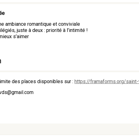
lée
 une ambiance romantique et conviviale
és, juste à deux : priorité à l’intimité !
mieux s’aimer
n
limite des places disponibles sur :
https://framaforms.org/sain
t.vds@gmail.com