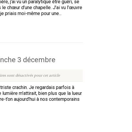
re, j’ai vu un paralytique être guéri, se
 le chœur d’une chapelle. J’ai vu l’œuvre
 je priais moi-même pour une...
anche 3 décembre
es sont désactivés pour cet article
 triste crachin. Je regardais parfois à
lumière m’attirait, bien plus que la lueur
re-t’on aujourd’hui à nos contemporains