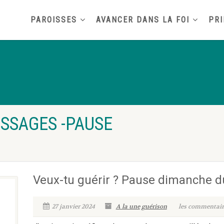
PAROISSES
AVANCER DANS LA FOI
PRI
SSAGES -PAUSE
Veux-tu guérir ? Pause dimanche du
27 janvier 2024
A la une
guérison
les commentaire