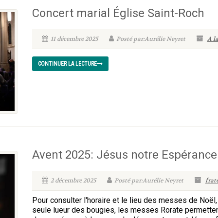
Concert marial Église Saint-Roch
11 décembre 2025
Posté par:Aurélie Neyret
A l
CONTINUER LA LECTURE
Avent 2025: Jésus notre Espérance 
2 décembre 2025
Posté par:Aurélie Neyret
frat
Pour consulter l'horaire et le lieu des messes de Noël,
seule lueur des bougies, les messes Rorate permettent 