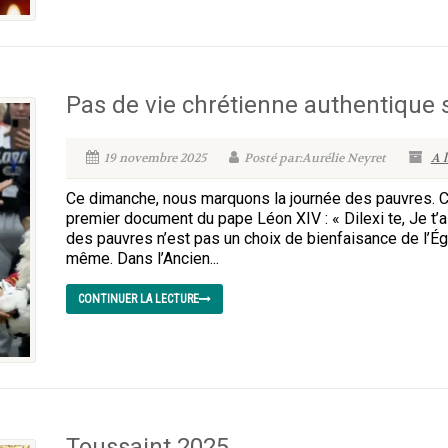
Pas de vie chrétienne authentique
19 novembre 2025
Posté par:Aurélie Neyret
A 
Ce dimanche, nous marquons la journée des pauvres. Cet
premier document du pape Léon XIV : « Dilexi te, Je t’a
des pauvres n’est pas un choix de bienfaisance de l’Égl
même. Dans l’Ancien...
CONTINUER LA LECTURE
Toussaint 2025