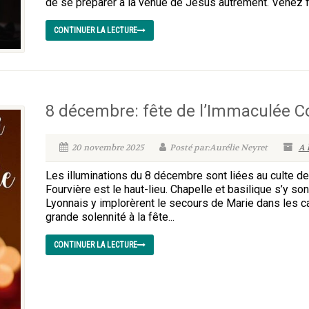
de se préparer à la venue de Jésus autrement. Venez fai
CONTINUER LA LECTURE
8 décembre: fête de l’Immaculée C
20 novembre 2025
Posté par:Aurélie Neyret
A 
Les illuminations du 8 décembre sont liées au culte de 
Fourvière est le haut-lieu. Chapelle et basilique s’y 
Lyonnais y implorèrent le secours de Marie dans les c
grande solennité à la fête...
CONTINUER LA LECTURE