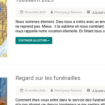
30 octobre 2025
Posté par:p.francois
A la une
Nous sommes éternels. Dieu nous a créés avec un amour i
ne reprend pas. Mieux : il la sublime en nous comblant 
nous rappelle notre vocation éternelle. En fêtant tous c
CONTINUER LA LECTURE
Regard sur les funérailles
24 octobre 2024
Posté par:p.francois
A la une
Comment êtes-vous entré dans le service des funéraille
m’a pas étonné car depuis longtemps je me sentais att