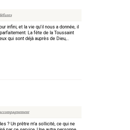
défunts
nfini, et la vie qu’il nous a donnée, il
parfaitement. La fête de la Toussaint
eux qui sont déjà auprès de Dieu,...
accompagnement
s ? Un prêtre m’a sollicité, ce qui ne
iré par ce service. Une autre personne