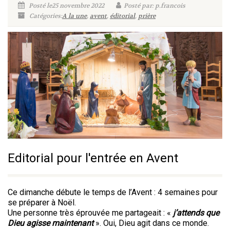
Posté le25 novembre 2022
Posté par: p.francois
Catégories:
A la une
,
avent
,
éditorial
,
prière
Editorial pour l'entrée en Avent
Ce dimanche débute le temps de l’Avent : 4 semaines pour
se préparer à Noël.
Une personne très éprouvée me partageait : «
j’attends que
Dieu agisse maintenant
». Oui, Dieu agit dans ce monde.