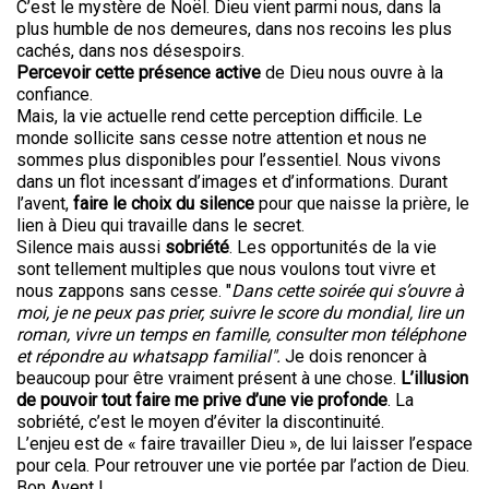
C’est le mystère de Noël. Dieu vient parmi nous, dans la
plus humble de nos demeures, dans nos recoins les plus
cachés, dans nos désespoirs.
Percevoir cette présence active
de Dieu nous ouvre à la
confiance.
Mais, la vie actuelle rend cette perception difficile. Le
monde sollicite sans cesse notre attention et nous ne
sommes plus disponibles pour l’essentiel. Nous vivons
dans un flot incessant d’images et d’informations. Durant
l’avent,
faire le choix du silence
pour que naisse la prière, le
lien à Dieu qui travaille dans le secret.
Silence mais aussi
sobriété
. Les opportunités de la vie
sont tellement multiples que nous voulons tout vivre et
nous zappons sans cesse. "
Dans cette soirée qui s’ouvre à
moi, je ne peux pas prier, suivre le score du mondial, lire un
roman, vivre un temps en famille, consulter mon téléphone
et répondre au whatsapp familial".
Je dois renoncer à
beaucoup pour être vraiment présent à une chose.
L’illusion
de pouvoir tout faire me prive d’une vie profonde
. La
sobriété, c’est le moyen d’éviter la discontinuité.
L’enjeu est de « faire travailler Dieu », de lui laisser l’espace
pour cela. Pour retrouver une vie portée par l’action de Dieu.
Bon Avent !