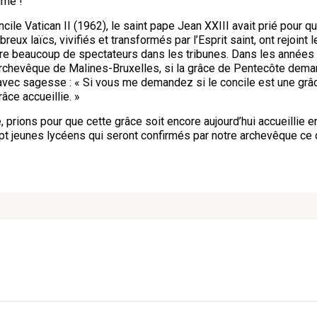
ime ! ”
ncile Vatican II (1962), le saint pape Jean XXIII avait prié pour q
ux laïcs, vivifiés et transformés par l’Esprit saint, ont rejoint l
core beaucoup de spectateurs dans les tribunes. Dans les années 
 archevêque de Malines-Bruxelles, si la grâce de Pentecôte deman
 avec sagesse : « Si vous me demandez si le concile est une grâce
râce accueillie. »
 prions pour que cette grâce soit encore aujourd’hui accueillie 
t jeunes lycéens qui seront confirmés par notre archevêque ce 