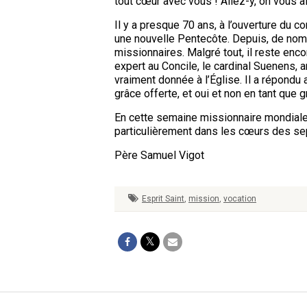
tout cœur avec vous ! Allez-y, on vous a
Il y a presque 70 ans, à l’ouverture du co
une nouvelle Pentecôte. Depuis, de nombre
missionnaires. Malgré tout, il reste en
expert au Concile, le cardinal Suenens,
vraiment donnée à l’Église. Il a répondu
grâce offerte, et oui et non en tant que g
En cette semaine missionnaire mondiale,
particulièrement dans les cœurs des sep
Père Samuel Vigot
Esprit Saint
,
mission
,
vocation