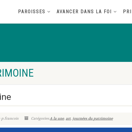
PAROISSES
AVANCER DANS LA FOI
PRI
RIMOINE
ine
: p.francois
Catégories:
A la une
,
art
,
journées du patrimoine